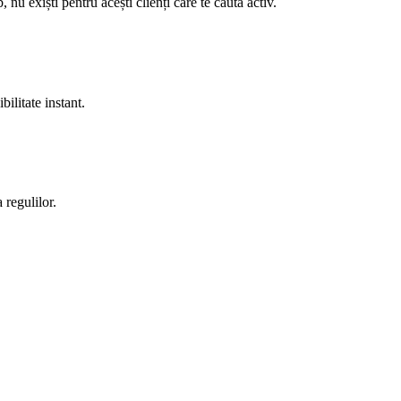
 exiști pentru acești clienți care te caută activ.
ilitate instant.
 regulilor.