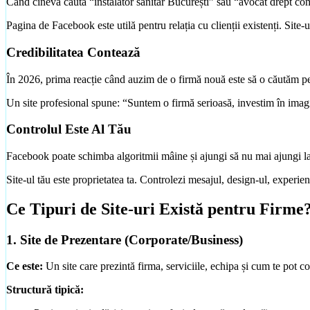
Când cineva caută “instalator sanitar București” sau “avocat drept com
Pagina de Facebook este utilă pentru relația cu clienții existenți. Site-
Credibilitatea Contează
În 2026, prima reacție când auzim de o firmă nouă este să o căutăm pe G
Un site profesional spune: “Suntem o firmă serioasă, investim în imagi
Controlul Este Al Tău
Facebook poate schimba algoritmii mâine și ajungi să nu mai ajungi la 
Site-ul tău este proprietatea ta. Controlezi mesajul, design-ul, experienț
Ce Tipuri de Site-uri Există pentru Firme
1. Site de Prezentare (Corporate/Business)
Ce este:
Un site care prezintă firma, serviciile, echipa și cum te pot con
Structură tipică: