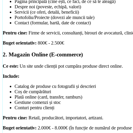
Pagina principală (cine ești, ce faci, de ce să te aleagă)
Despre noi (poveste, echipă, valori)
Servicii (ce oferi, detalii, beneficii)
Portofoliu/Proiecte (dovezi ale muncii tale)
Contact (formular, hartă, date de contact)
Pentru cine:
Firme de servicii, consultanți, birouri de avocatură, clinic
Buget orientativ:
800€ - 2.500€
2. Magazin Online (E-commerce)
Ce este:
Un site unde clienții pot cumpăra produse direct online.
Include:
Catalog de produse cu fotografii și descrieri
Coș de cumpărături
Plată online (card, transfer, ramburs)
Gestiune comenzi și stoc
Creare Site Prezentare
Conturi pentru clienți
Site-uri rapide, ușor de găsit pe Google
Pentru cine:
Retail, producători, importatori, artizani.
Pachete & Prețuri
Buget orientativ:
2.000€ - 8.000€ (în funcție de numărul de produse 
Prețuri vizibile, fără surprize. Comparativ Landing / Landing+ 