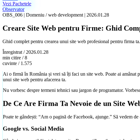
Vezi Pachetele
Observator
OBS_006
|
Domeniu /
web development
|
2026.01.28
Creare Site Web pentru Firme: Ghid Comp
Ghid complet pentru crearea unui site web profesional pentru firma ta. De
Înregistrat /
2026.01.28
min citire /
8
cuvinte /
1.575
Ai o firmă în România și vrei să îți faci un site web. Poate ai amânat pe
unui site web pentru afacerea ta.
Nu vorbesc despre termeni tehnici sau jargon de programator. Vorbesc d
De Ce Are Firma Ta Nevoie de un Site Web
Poate te gândești: “Am o pagină de Facebook, ajunge.” Să vedem de c
Google vs. Social Media