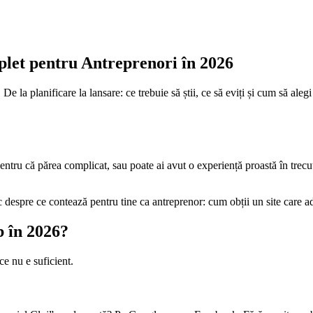
let pentru Antreprenori în 2026
 la planificare la lansare: ce trebuie să știi, ce să eviți și cum să alegi 
ntru că părea complicat, sau poate ai avut o experiență proastă în trecut. 
espre ce contează pentru tine ca antreprenor: cum obții un site care aduc
 în 2026?
e nu e suficient.