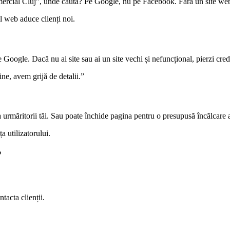
ercial Cluj”, unde caută? Pe Google, nu pe Facebook. Fără un site web, nu
ul web aduce clienți noi.
oogle. Dacă nu ai site sau ai un site vechi și nefuncțional, pierzi credib
ne, avem grijă de detalii.”
urmăritorii tăi. Sau poate închide pagina pentru o presupusă încălcare a
a utilizatorului.
?
tacta clienții.