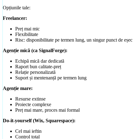
Ghiduri Detaliate
Opțiunile tale:
Freelancer:
Preț mai mic
Flexibilitate
Risc: disponibilitate pe termen lung, un singur punct de eșec
Agenție mică (ca SignalForge):
Echipă mică dar dedicată
Raport bun calitate-preț
Relație personalizată
Suport și mentenanță pe termen lung
Agenție mare:
Resurse extinse
Proiecte complexe
Preț mai mare, proces mai formal
Do-it-yourself (Wix, Squarespace):
Cel mai ieftin
Control total