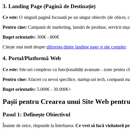
3. Landing Page (Pagină de Destinație)
Ce este:
O singură pagină focusată pe un singur obiectiv (de obicei, c
Pentru cine:
Campanii de marketing, lansări de produse, servicii nișat
Buget orientativ:
300€ - 800€
Citește mai mult despre
diferența dintre landing page și site complet
.
4. Portal/Platformă Web
Ce este:
Site-uri complexe cu funcționalități avansate - zone pentru cli
Pentru cine:
Afaceri cu nevoi specifice, startup-uri tech, companii ma
Buget orientativ:
5.000€ - 30.000€+
Pașii pentru Crearea unui Site Web pentr
Pasul 1: Definește Obiectivul
Înainte de orice, răspunde la întrebarea:
Ce vrei să facă vizitatorii pe