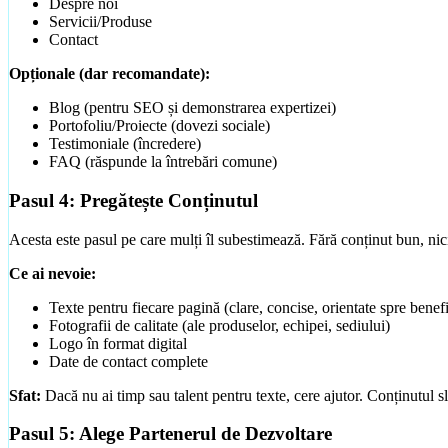
Despre noi
Servicii/Produse
Contact
Opționale (dar recomandate):
Blog (pentru SEO și demonstrarea expertizei)
Portofoliu/Proiecte (dovezi sociale)
Testimoniale (încredere)
FAQ (răspunde la întrebări comune)
Pasul 4: Pregătește Conținutul
Acesta este pasul pe care mulți îl subestimează. Fără conținut bun, ni
Ce ai nevoie:
Texte pentru fiecare pagină (clare, concise, orientate spre benefi
Fotografii de calitate (ale produselor, echipei, sediului)
Creare Magazin Online
Logo în format digital
eCommerce cu plăți și inventar integrat
Date de contact complete
Sfat:
Dacă nu ai timp sau talent pentru texte, cere ajutor. Conținutul sl
Mini-Audit Gratuit
Verificare site existent (viteză, SEO, mobile)
Pasul 5: Alege Partenerul de Dezvoltare