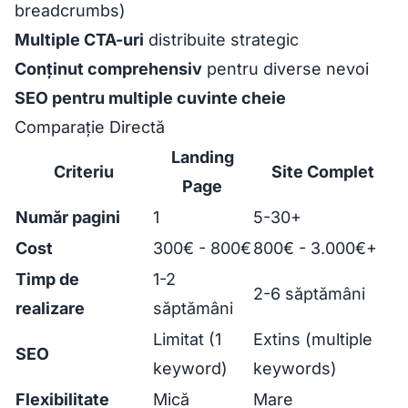
breadcrumbs)
Multiple CTA-uri
distribuite strategic
Conținut comprehensiv
pentru diverse nevoi
SEO pentru multiple cuvinte cheie
Comparație Directă
Landing
Criteriu
Site Complet
Page
Număr pagini
1
5-30+
Cost
300€ - 800€
800€ - 3.000€+
Timp de
1-2
2-6 săptămâni
realizare
săptămâni
Limitat (1
Extins (multiple
SEO
keyword)
keywords)
Flexibilitate
Mică
Mare