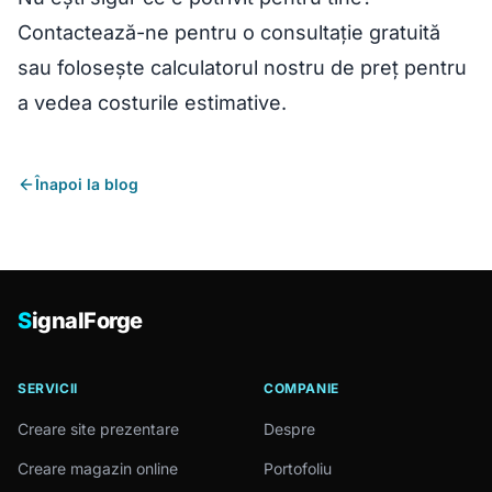
Contactează-ne
pentru o consultație gratuită
sau folosește
calculatorul nostru de preț
pentru
a vedea costurile estimative.
Înapoi la blog
S
ignalForge
SERVICII
COMPANIE
Creare site prezentare
Despre
Creare magazin online
Portofoliu