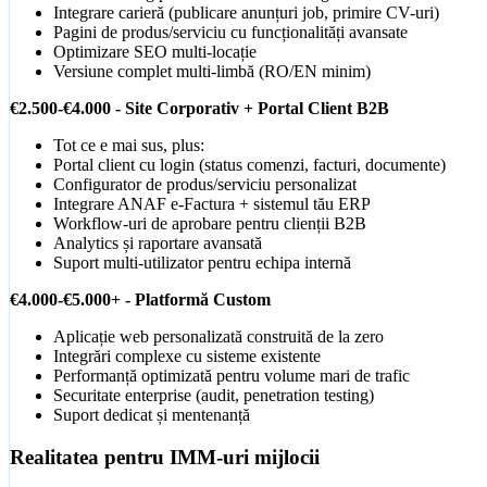
Toate proiectele
Integrare carieră (publicare anunțuri job, primire CV-uri)
Vezi întregul portofoliu cu live preview
Pagini de produs/serviciu cu funcționalități avansate
Optimizare SEO multi-locație
Versiune complet multi-limbă (RO/EN minim)
€2.500-€4.000 - Site Corporativ + Portal Client B2B
Tot ce e mai sus, plus:
Portal client cu login (status comenzi, facturi, documente)
Configurator de produs/serviciu personalizat
Integrare ANAF e-Factura + sistemul tău ERP
Workflow-uri de aprobare pentru clienții B2B
Analytics și raportare avansată
Suport multi-utilizator pentru echipa internă
€4.000-€5.000+ - Platformă Custom
Aplicație web personalizată construită de la zero
Integrări complexe cu sisteme existente
Performanță optimizată pentru volume mari de trafic
Chatbot AI
Securitate enterprise (audit, penetration testing)
Capturează lead-uri 24/7, chiar și când dormi
Suport dedicat și mentenanță
Realitatea pentru IMM-uri mijlocii
DIA Drive