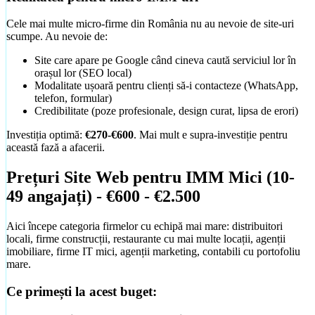
Shopify vs WooCommerce vs custom
Cele mai multe micro-firme din România nu au nevoie de site-uri
scumpe. Au nevoie de:
Site care apare pe Google când cineva caută serviciul lor în
orașul lor (SEO local)
Modalitate ușoară pentru clienți să-i contacteze (WhatsApp,
telefon, formular)
Credibilitate (poze profesionale, design curat, lipsa de erori)
Investiția optimă:
€270-€600
. Mai mult e supra-investiție pentru
această fază a afacerii.
Prețuri Site Web pentru IMM Mici (10-
49 angajați) - €600 - €2.500
Aici începe categoria firmelor cu echipă mai mare: distribuitori
locali, firme construcții, restaurante cu mai multe locații, agenții
Promovare Google Ads
imobiliare, firme IT mici, agenții marketing, contabili cu portofoliu
Apari în top când clienții te caută
mare.
Ce primești la acest buget:
Cât Durează un Site
Timpi realiști pe tipuri de proiect