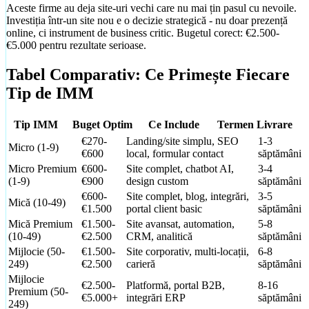
Școală auto Bacău cu chatbot AI
Aceste firme au deja site-uri vechi care nu mai țin pasul cu nevoile.
Investiția într-un site nou e o decizie strategică - nu doar prezență
online, ci instrument de business critic. Bugetul corect: €2.500-
€5.000 pentru rezultate serioase.
Tabel Comparativ: Ce Primește Fiecare
Tip de IMM
Tip IMM
Buget Optim
Ce Include
Termen Livrare
€270-
Landing/site simplu, SEO
1-3
Micro (1-9)
€600
local, formular contact
săptămâni
Micro Premium
€600-
Site complet, chatbot AI,
3-4
(1-9)
€900
design custom
săptămâni
€600-
Site complet, blog, integrări,
3-5
Mică (10-49)
€1.500
portal client basic
săptămâni
Mică Premium
€1.500-
Site avansat, automation,
5-8
Mentenanță Site
(10-49)
€2.500
CRM, analitică
săptămâni
Hosting, update-uri, modificări - 30-80 EUR/lună
Mijlocie (50-
€1.500-
Site corporativ, multi-locații,
6-8
249)
€2.500
carieră
săptămâni
Pachete
Mijlocie
Vezi prețurile clare
€2.500-
Platformă, portal B2B,
8-16
Premium (50-
Fanvora
Landing 300 EUR, Landing+ 450 EUR, Business 600-1000 EUR +
€5.000+
integrări ERP
săptămâni
249)
eCommerce Next.js + Stripe
add-on-uri