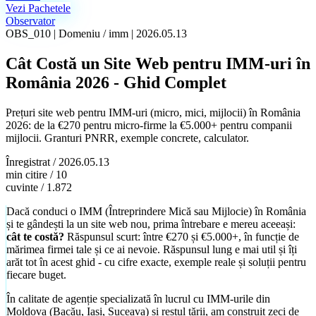
Vezi Pachetele
Observator
OBS_010
|
Domeniu /
imm
|
2026.05.13
Cât Costă un Site Web pentru IMM-uri în
România 2026 - Ghid Complet
Prețuri site web pentru IMM-uri (micro, mici, mijlocii) în România
2026: de la €270 pentru micro-firme la €5.000+ pentru companii
mijlocii. Granturi PNRR, exemple concrete, calculator.
Înregistrat /
2026.05.13
min citire /
10
cuvinte /
1.872
Dacă conduci o IMM (Întreprindere Mică sau Mijlocie) în România
și te gândești la un site web nou, prima întrebare e mereu aceeași:
cât te costă?
Răspunsul scurt: între €270 și €5.000+, în funcție de
Creare Site Prezentare
mărimea firmei tale și ce ai nevoie. Răspunsul lung e mai util și îți
Site-uri rapide, ușor de găsit pe Google
arăt tot în acest ghid - cu cifre exacte, exemple reale și soluții pentru
fiecare buget.
Pachete & Prețuri
În calitate de agenție specializată în lucrul cu IMM-urile din
Prețuri vizibile, fără surprize. Comparativ Landing / Landing+
Moldova (Bacău, Iași, Suceava) și restul țării, am construit zeci de