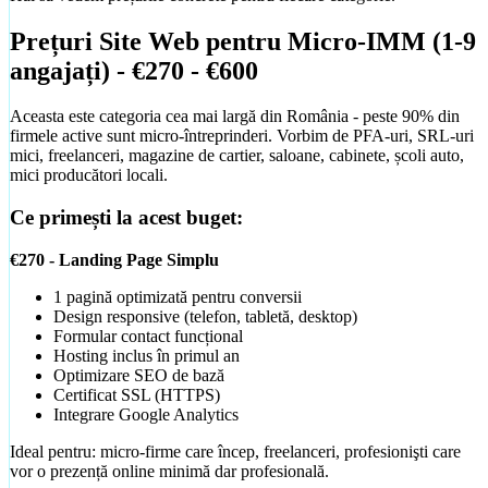
Ghiduri Detaliate
Prețuri Site Web pentru Micro-IMM (1-9
angajați) - €270 - €600
Aceasta este categoria cea mai largă din România - peste 90% din
firmele active sunt micro-întreprinderi. Vorbim de PFA-uri, SRL-uri
mici, freelanceri, magazine de cartier, saloane, cabinete, școli auto,
mici producători locali.
Ce primești la acest buget:
€270 - Landing Page Simplu
1 pagină optimizată pentru conversii
Design responsive (telefon, tabletă, desktop)
Formular contact funcțional
Creare Logo
Hosting inclus în primul an
Identitate vizuală pentru brandul tău
Optimizare SEO de bază
Certificat SSL (HTTPS)
Integrare Google Analytics
Ideal pentru: micro-firme care încep, freelanceri, profesionişti care
vor o prezență online minimă dar profesională.