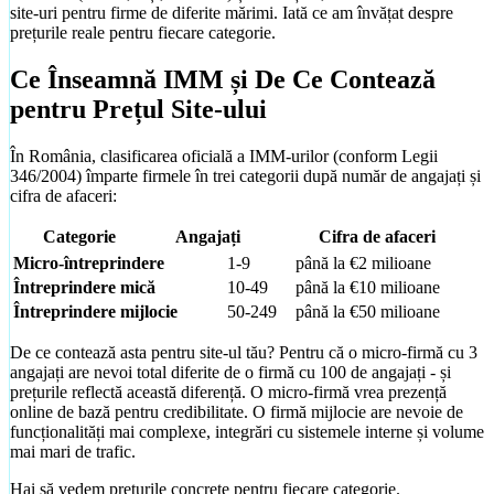
/ Business.
site-uri pentru firme de diferite mărimi. Iată ce am învățat despre
prețurile reale pentru fiecare categorie.
Ce Înseamnă IMM și De Ce Contează
pentru Prețul Site-ului
În România, clasificarea oficială a IMM-urilor (conform Legii
346/2004) împarte firmele în trei categorii după număr de angajați și
cifra de afaceri:
Categorie
Angajați
Cifra de afaceri
Micro-întreprindere
1-9
până la €2 milioane
Întreprindere mică
10-49
până la €10 milioane
Întreprindere mijlocie
50-249
până la €50 milioane
De ce contează asta pentru site-ul tău? Pentru că o micro-firmă cu 3
Creare Magazin Online
angajați are nevoi total diferite de o firmă cu 100 de angajați - și
eCommerce cu plăți și inventar integrat
prețurile reflectă această diferență. O micro-firmă vrea prezență
online de bază pentru credibilitate. O firmă mijlocie are nevoie de
funcționalități mai complexe, integrări cu sistemele interne și volume
mai mari de trafic.
Mini-Audit Gratuit
Verificare site existent (viteză, SEO, mobile)
Hai să vedem prețurile concrete pentru fiecare categorie.