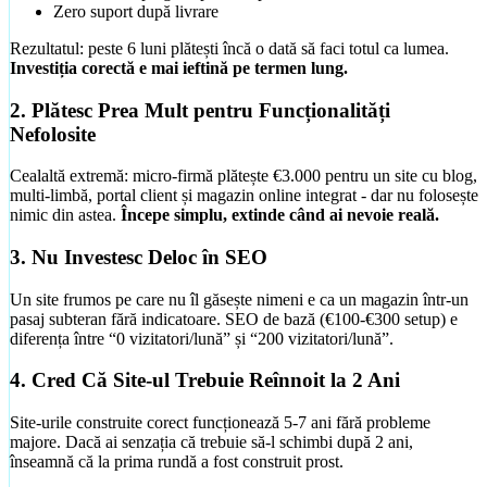
Zero suport după livrare
Rezultatul: peste 6 luni plătești încă o dată să faci totul ca lumea.
Investiția corectă e mai ieftină pe termen lung.
2. Plătesc Prea Mult pentru Funcționalități
Nefolosite
Cealaltă extremă: micro-firmă plătește €3.000 pentru un site cu blog,
multi-limbă, portal client și magazin online integrat - dar nu folosește
nimic din astea.
Începe simplu, extinde când ai nevoie reală.
3. Nu Investesc Deloc în SEO
Un site frumos pe care nu îl găsește nimeni e ca un magazin într-un
pasaj subteran fără indicatoare. SEO de bază (€100-€300 setup) e
diferența între “0 vizitatori/lună” și “200 vizitatori/lună”.
4. Cred Că Site-ul Trebuie Reînnoit la 2 Ani
Site-urile construite corect funcționează 5-7 ani fără probleme
majore. Dacă ai senzația că trebuie să-l schimbi după 2 ani,
înseamnă că la prima rundă a fost construit prost.