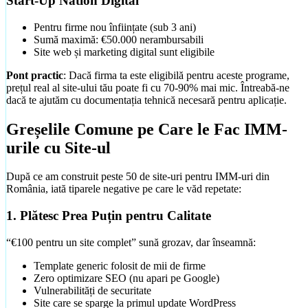
Start-Up Nation Digital
Observator
Notițe de pe teren
Pentru firme nou înființate (sub 3 ani)
Observații și studii de caz din web design-ul local
Sumă maximă: €50.000 nerambursabili
Intră în observator
→
Site web și marketing digital sunt eligibile
Pont practic
: Dacă firma ta este eligibilă pentru aceste programe,
prețul real al site-ului tău poate fi cu 70-90% mai mic. Întreabă-ne
dacă te ajutăm cu documentația tehnică necesară pentru aplicație.
Greșelile Comune pe Care le Fac IMM-
urile cu Site-ul
După ce am construit peste 50 de site-uri pentru IMM-uri din
România, iată tiparele negative pe care le văd repetate:
1. Plătesc Prea Puțin pentru Calitate
“€100 pentru un site complet” sună grozav, dar înseamnă:
Template generic folosit de mii de firme
Zero optimizare SEO (nu apari pe Google)
Vulnerabilități de securitate
Site care se sparge la primul update WordPress