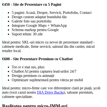
Prețuri Site IMM 2026
€450 - Site de Prezentare cu 5 Pagini
Buget pentru micro, mică, mijlocie
5 pagini: Acasă, Despre, Servicii, Portofoliu, Contact
Design custom adaptat brandului tău
Galerie foto sau portofoliu
Integrare Google Maps + WhatsApp
Schema markup pentru Google
Suport tehnic 30 zile
Ideal pentru: SRL-uri micro cu nevoi de prezentare standard -
cabinete medicale, firme servicii, salonul tău din cartier, micul
retailer local.
€600 - Site Prezentare Premium cu Chatbot
Tot ce e mai sus, plus:
Creare Bannere
Chatbot AI pentru captarea lead-urilor 24/7
Bannere social media și ads, brand-consistent
Design premium cu animații
Optimizare suplimentară pentru viteza pe mobil
Promovare
Ideal pentru: micro-firme care vor diferențiere clară pe piață, școli
auto (vezi cazul nostru
DIA Drive Bacău
), saloane premium,
cabinete specialitate.
Realitatea pentru micro-IMM-uri
Cât Costă Magazin Online