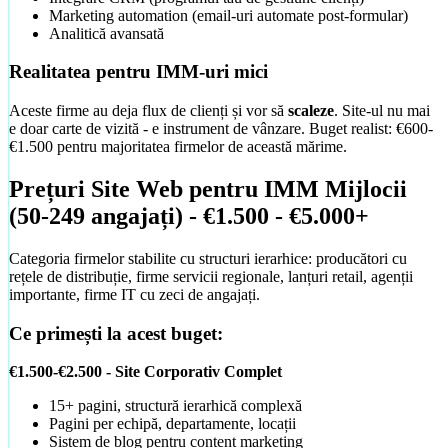
Marketing automation (email-uri automate post-formular)
Cazuri de Succes
Analitică avansată
Realitatea pentru IMM-uri mici
Aceste firme au deja flux de clienți și vor să
scaleze
. Site-ul nu mai
e doar carte de vizită - e instrument de vânzare. Buget realist: €600-
€1.500 pentru majoritatea firmelor de această mărime.
Prețuri Site Web pentru IMM Mijlocii
(50-249 angajați) - €1.500 - €5.000+
Categoria firmelor stabilite cu structuri ierarhice: producători cu
rețele de distribuție, firme servicii regionale, lanțuri retail, agenții
importante, firme IT cu zeci de angajați.
Optimizare SEO
Crești organic în Google fără să plătești click
Ce primești la acest buget:
Suport & AI
€1.500-€2.500 - Site Corporativ Complet
15+ pagini, structură ierarhică complexă
Pagini per echipă, departamente, locații
Sistem de blog pentru content marketing