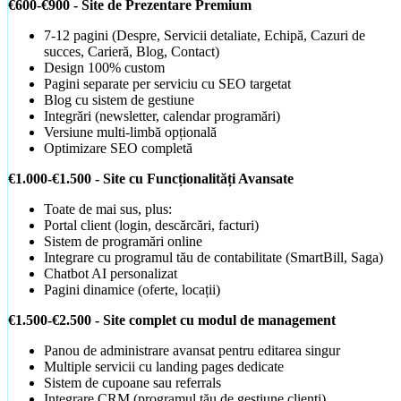
€600-€900 - Site de Prezentare Premium
7-12 pagini (Despre, Servicii detaliate, Echipă, Cazuri de
succes, Carieră, Blog, Contact)
Design 100% custom
Pagini separate per serviciu cu SEO targetat
Blog cu sistem de gestiune
Integrări (newsletter, calendar programări)
Versiune multi-limbă opțională
Optimizare SEO completă
€1.000-€1.500 - Site cu Funcționalități Avansate
Toate de mai sus, plus:
Portal client (login, descărcări, facturi)
Sistem de programări online
Integrare cu programul tău de contabilitate (SmartBill, Saga)
Chatbot AI personalizat
Pagini dinamice (oferte, locații)
Promovare Facebook Ads
Ajungi la audiența relevantă pe social
€1.500-€2.500 - Site complet cu modul de management
Panou de administrare avansat pentru editarea singur
Multiple servicii cu landing pages dedicate
WordPress vs Custom
Sistem de cupoane sau referrals
Când alegi fiecare opțiune
Integrare CRM (programul tău de gestiune clienți)