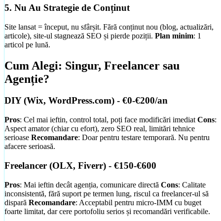
5. Nu Au Strategie de Conținut
Site lansat = început, nu sfârșit. Fără conținut nou (blog, actualizări,
articole), site-ul stagnează SEO și pierde poziții.
Plan minim
: 1
articol pe lună.
Cum Alegi: Singur, Freelancer sau
Agenție?
DIY (Wix, WordPress.com) - €0-€200/an
Pros
: Cel mai ieftin, control total, poți face modificări imediat
Cons
:
Aspect amator (chiar cu efort), zero SEO real, limitări tehnice
serioase
Recomandare
: Doar pentru testare temporară. Nu pentru
afacere serioasă.
Freelancer (OLX, Fiverr) - €150-€600
Pros
: Mai ieftin decât agenția, comunicare directă
Cons
: Calitate
inconsistentă, fără suport pe termen lung, riscul ca freelancer-ul să
dispară
Recomandare
: Acceptabil pentru micro-IMM cu buget
foarte limitat, dar cere portofoliu serios și recomandări verificabile.