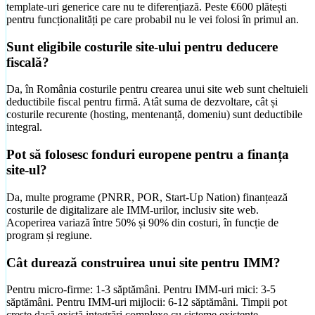
template-uri generice care nu te diferențiază. Peste €600 plătești
pentru funcționalități pe care probabil nu le vei folosi în primul an.
Sunt eligibile costurile site-ului pentru deducere
fiscală?
Da, în România costurile pentru crearea unui site web sunt cheltuieli
deductibile fiscal pentru firmă. Atât suma de dezvoltare, cât și
costurile recurente (hosting, mentenanță, domeniu) sunt deductibile
integral.
Pot să folosesc fonduri europene pentru a finanța
site-ul?
Da, multe programe (PNRR, POR, Start-Up Nation) finanțează
costurile de digitalizare ale IMM-urilor, inclusiv site web.
Acoperirea variază între 50% și 90% din costuri, în funcție de
program și regiune.
Cât durează construirea unui site pentru IMM?
Pentru micro-firme: 1-3 săptămâni. Pentru IMM-uri mici: 3-5
săptămâni. Pentru IMM-uri mijlocii: 6-12 săptămâni. Timpii pot
crește dacă există integrări complexe cu sisteme existente.