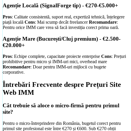
Agenție Locală (SignalForge tip) - €270-€5.000+
Pros
: Calitate consistentă, suport real, expertiză tehnică, înțelegere
piață locală
Cons
: Mai scump decât freelancer
Recomandare
:
Pentru orice IMM care vrea să facă investiția corect prima oară.
Agenție Mare (București/Cluj premium) - €2.500-
€20.000+
Pros
: Echipe complete, capacitate proiecte enterprise
Cons
: Prețuri
prohibitive pentru micro și IMM-uri mici, overhead mare
Recomandare
: Doar pentru IMM-uri mijlocii cu bugete
corporative.
Întrebări Frecvente despre Prețuri Site
Web IMM
Cât trebuie să aloce o micro-firmă pentru primul
site?
Pentru o micro-întreprindere din România, bugetul corect pentru
primul site profesional este între €270 și €600. Sub €270 obții