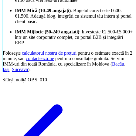
€150 dacă vrei lead-uri automate.
IMM Mică (10-49 angajați)
: Bugetul corect este €600-
€1.500. Adaugă blog, integrări cu sistemul tău intern și portal
client basic.
IMM Mijlocie (50-249 angajați)
: Investește €2.500-€5.000+
într-un site corporativ complet, cu portal B2B și integrări
ERP.
Folosește
calculatorul nostru de prețuri
pentru o estimare exactă în 2
minute, sau
contactează-ne
pentru o consultație gratuită. Servim
IMM-uri din toată România, cu specializare în Moldova (
Bacău
,
Iași
,
Suceava
).
Sfârșit notiță OBS_010