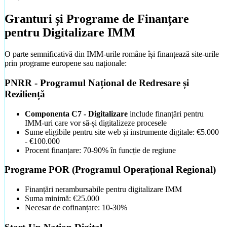
Vezi pachetele
→
Granturi și Programe de Finanțare
pentru Digitalizare IMM
O parte semnificativă din IMM-urile române își finanțează site-urile
prin programe europene sau naționale:
PNRR - Programul Național de Redresare și
Reziliență
Componenta C7 - Digitalizare
include finanțări pentru
IMM-uri care vor să-și digitalizeze procesele
Sume eligibile pentru site web și instrumente digitale: €5.000
- €100.000
Procent finanțare: 70-90% în funcție de regiune
Programe POR (Programul Operațional Regional)
Finanțări nerambursabile pentru digitalizare IMM
Suma minimă: €25.000
ScoliDeSofer
Necesar de cofinanțare: 10-30%
Landing SaaS pentru școli auto