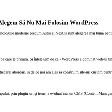
 Alegem Să Nu Mai Folosim WordPress
ehnologiile moderne precum Astro și Next.js sunt alegerea mai bună pentr
i pe care le primim. Și înțelegem de ce - WordPress a dominat web-ul t
 fiecărei abordări, și de ce noi am ales să construim site-uri custom pentru
ului, prin plugin-uri și teme, a evoluat într-un CMS (Content Managemen