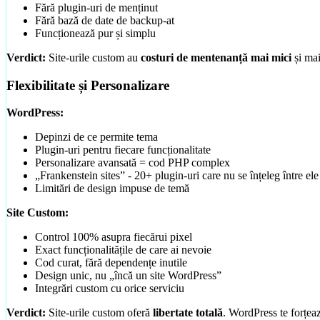
Fără plugin-uri de menținut
Fără bază de date de backup-at
Funcționează pur și simplu
Verdict:
Site-urile custom au
costuri de mentenanță mai mici
și mai
Flexibilitate și Personalizare
WordPress:
Depinzi de ce permite tema
Plugin-uri pentru fiecare funcționalitate
Personalizare avansată = cod PHP complex
„Frankenstein sites” - 20+ plugin-uri care nu se înțeleg între ele
Limitări de design impuse de temă
Site Custom:
Control 100% asupra fiecărui pixel
Exact funcționalitățile de care ai nevoie
Cod curat, fără dependențe inutile
Design unic, nu „încă un site WordPress”
Integrări custom cu orice serviciu
Verdict:
Site-urile custom oferă
libertate totală
. WordPress te forțeaz