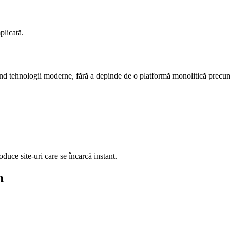
plicată.
osind tehnologii moderne, fără a depinde de o platformă monolitică prec
oduce site-uri care se încarcă instant.
m