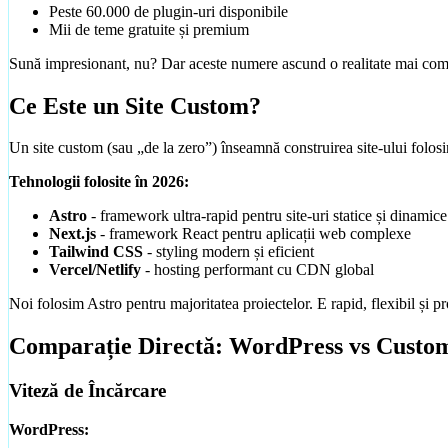
Peste 60.000 de plugin-uri disponibile
Mii de teme gratuite și premium
Sună impresionant, nu? Dar aceste numere ascund o realitate mai com
Ce Este un Site Custom?
Un site custom (sau „de la zero”) înseamnă construirea site-ului fol
Tehnologii folosite în 2026:
Astro
- framework ultra-rapid pentru site-uri statice și dinamice
Next.js
- framework React pentru aplicații web complexe
Tailwind CSS
- styling modern și eficient
Vercel/Netlify
- hosting performant cu CDN global
Noi folosim Astro pentru majoritatea proiectelor. E rapid, flexibil și pr
Comparație Directă: WordPress vs Custo
Viteză de Încărcare
WordPress: