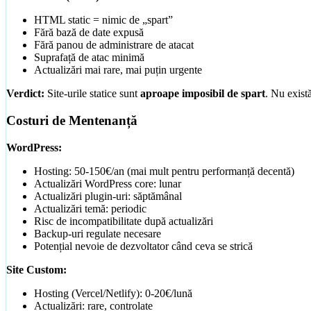
HTML static = nimic de „spart”
Fără bază de date expusă
Fără panou de administrare de atacat
Suprafață de atac minimă
Actualizări mai rare, mai puțin urgente
Verdict:
Site-urile statice sunt
aproape imposibil de spart
. Nu exist
Costuri de Mentenanță
WordPress:
Hosting: 50-150€/an (mai mult pentru performanță decentă)
Actualizări WordPress core: lunar
Actualizări plugin-uri: săptămânal
Actualizări temă: periodic
Risc de incompatibilitate după actualizări
Backup-uri regulate necesare
Potențial nevoie de dezvoltator când ceva se strică
Site Custom:
Hosting (Vercel/Netlify): 0-20€/lună
Actualizări: rare, controlate