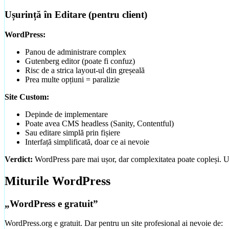
Ușurință în Editare (pentru client)
WordPress:
Panou de administrare complex
Gutenberg editor (poate fi confuz)
Risc de a strica layout-ul din greșeală
Prea multe opțiuni = paralizie
Site Custom:
Depinde de implementare
Poate avea CMS headless (Sanity, Contentful)
Sau editare simplă prin fișiere
Interfață simplificată, doar ce ai nevoie
Verdict:
WordPress pare mai ușor, dar complexitatea poate copleși. U
Creare Magazin Online
eCommerce cu plăți și inventar integrat
Miturile WordPress
„WordPress e gratuit”
Mini-Audit Gratuit
Verificare site existent (viteză, SEO, mobile)
WordPress.org e gratuit. Dar pentru un site profesional ai nevoie de: