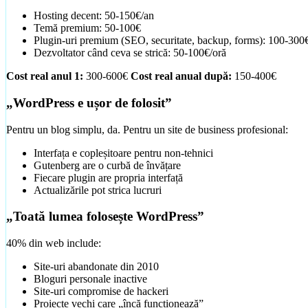
Ghiduri Detaliate
Hosting decent: 50-150€/an
Temă premium: 50-100€
Plugin-uri premium (SEO, securitate, backup, forms): 100-300
Dezvoltator când ceva se strică: 50-100€/oră
Cost real anul 1:
300-600€
Cost real anual după:
150-400€
„WordPress e ușor de folosit”
Pentru un blog simplu, da. Pentru un site de business profesional:
Interfața e copleșitoare pentru non-tehnici
Gutenberg are o curbă de învățare
Fiecare plugin are propria interfață
Actualizările pot strica lucruri
„Toată lumea folosește WordPress”
40% din web include:
Site-uri abandonate din 2010
Bloguri personale inactive
Site-uri compromise de hackeri
Proiecte vechi care „încă funcționează”