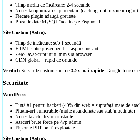
Timp mediu de încărcare: 2-4 secunde
Necesită optimizări suplimentare (caching, optimizare imagini)
Fiecare plugin adaugă greutate
Baza de date MySQL încetinește răspunsul
Site Custom (Astro):
Timp de încărcare: sub 1 secundă
HTML static pre-generat = răspuns instant
Zero JavaScript inutil trimis la browser
CDN global = rapid de oriunde
Verdict:
Site-urile custom sunt de
3-5x mai rapide
. Google folosește
Securitate
WordPress:
Țintă #1 pentru hackeri (40% din web = suprafață mare de atac
Creare Site Prezentare
Plugin-uri vulnerabile (multe abandonate sau slab întreținute)
Site-uri rapide, ușor de găsit pe Google
Necesită actualizări constante
Atacuri brute-force pe /wp-admin
Fișierele PHP pot fi exploatate
Pachete & Prețuri
Prețuri vizibile, fără surprize. Comparativ Landing / Landing+ 
Site Custom (Astro):