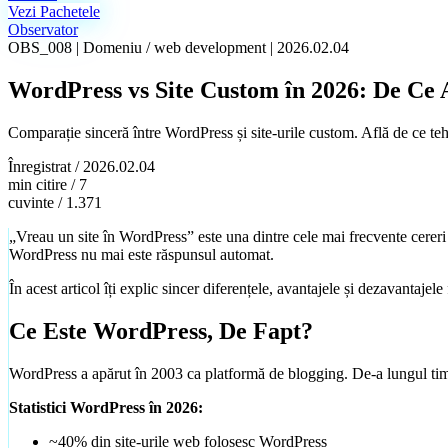
Vezi Pachetele
Observator
OBS_008
|
Domeniu /
web development
|
2026.02.04
WordPress vs Site Custom în 2026: De Ce
Comparație sinceră între WordPress și site-urile custom. Află de ce t
Înregistrat /
2026.02.04
min citire /
7
cuvinte /
1.371
„Vreau un site în WordPress” este una dintre cele mai frecvente cerer
WordPress nu mai este răspunsul automat.
În acest articol îți explic sincer diferențele, avantajele și dezavantajele
Ce Este WordPress, De Fapt?
WordPress a apărut în 2003 ca platformă de blogging. De-a lungul timp
Statistici WordPress în 2026:
~40% din site-urile web folosesc WordPress