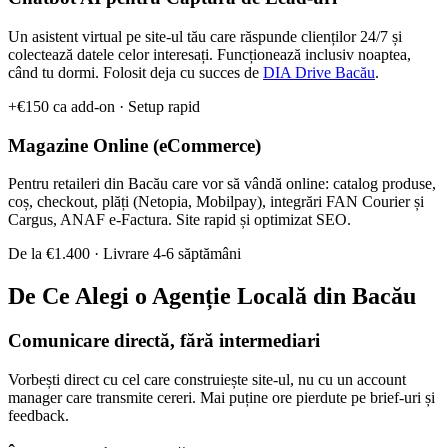
Ghiduri Detaliate
Un asistent virtual pe site-ul tău care răspunde clienților 24/7 și
colectează datele celor interesați. Funcționează inclusiv noaptea,
când tu dormi. Folosit deja cu succes de
DIA Drive Bacău
.
+€150 ca add-on · Setup rapid
Magazine Online (eCommerce)
Pentru retaileri din Bacău care vor să vândă online: catalog produse,
coș, checkout, plăți (Netopia, Mobilpay), integrări FAN Courier și
Cargus, ANAF e-Factura. Site rapid și optimizat SEO.
De la €1.400 · Livrare 4-6 săptămâni
De Ce Alegi o Agenție Locală din Bacău
Creare Logo
Identitate vizuală pentru brandul tău
Comunicare directă, fără intermediari
Vorbești direct cu cel care construiește site-ul, nu cu un account
manager care transmite cereri. Mai puține ore pierdute pe brief-uri și
feedback.