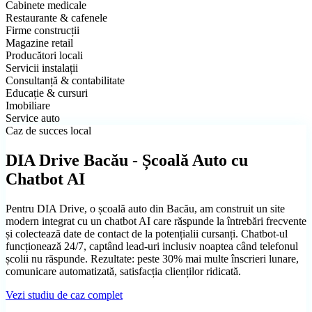
Cabinete medicale
Shopify vs WooCommerce vs custom
Restaurante & cafenele
Firme construcții
Magazine retail
Producători locali
Servicii instalații
Consultanță & contabilitate
Educație & cursuri
Imobiliare
Service auto
Caz de succes local
DIA Drive Bacău - Școală Auto cu
Chatbot AI
Pentru DIA Drive, o școală auto din Bacău, am construit un site
modern integrat cu un chatbot AI care răspunde la întrebări frecvente
și colectează date de contact de la potențialii cursanți. Chatbot-ul
Promovare Google Ads
funcționează 24/7, captând lead-uri inclusiv noaptea când telefonul
Apari în top când clienții te caută
școlii nu răspunde. Rezultate: peste 30% mai multe înscrieri lunare,
comunicare automatizată, satisfacția clienților ridicată.
Vezi studiu de caz complet
Cât Durează un Site
Timpi realiști pe tipuri de proiect