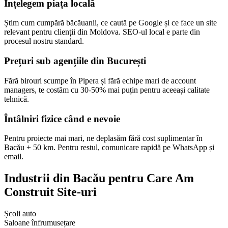
Înțelegem piața locală
Prețuri Site IMM 2026
Buget pentru micro, mică, mijlocie
Știm cum cumpără băcăuanii, ce caută pe Google și ce face un site
relevant pentru clienții din Moldova. SEO-ul local e parte din
procesul nostru standard.
Prețuri sub agențiile din București
Fără birouri scumpe în Pipera și fără echipe mari de account
managers, te costăm cu 30-50% mai puțin pentru aceeași calitate
tehnică.
Întâlniri fizice când e nevoie
Pentru proiecte mai mari, ne deplasăm fără cost suplimentar în
Bacău + 50 km. Pentru restul, comunicare rapidă pe WhatsApp și
Creare Bannere
email.
Bannere social media și ads, brand-consistent
Industrii din Bacău pentru Care Am
Promovare
Construit Site-uri
Școli auto
Saloane înfrumusețare
Cât Costă Magazin Online