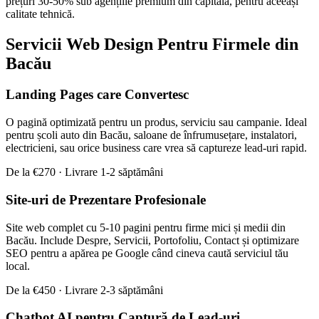
prețuri 30-50% sub agențiile premium din capitală, pentru aceeași
/ Business.
calitate tehnică.
Servicii Web Design Pentru Firmele din
Bacău
Landing Pages care Convertesc
O pagină optimizată pentru un produs, serviciu sau campanie. Ideal
pentru școli auto din Bacău, saloane de înfrumusețare, instalatori,
electricieni, sau orice business care vrea să captureze lead-uri rapid.
De la €270 · Livrare 1-2 săptămâni
Site-uri de Prezentare Profesionale
Site web complet cu 5-10 pagini pentru firme mici și medii din
Creare Magazin Online
Bacău. Include Despre, Servicii, Portofoliu, Contact și optimizare
eCommerce cu plăți și inventar integrat
SEO pentru a apărea pe Google când cineva caută serviciul tău
local.
De la €450 · Livrare 2-3 săptămâni
Mini-Audit Gratuit
Verificare site existent (viteză, SEO, mobile)
Chatbot AI pentru Captură de Lead-uri