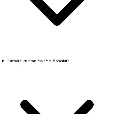
Vezi pachetele
→
Lucrați și cu firme din afara Bacăului?
ScoliDeSofer
Landing SaaS pentru școli auto