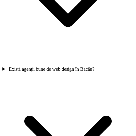
Toate proiectele
Vezi întregul portofoliu cu live preview
Există agenții bune de web design în Bacău?
Chatbot AI
Capturează lead-uri 24/7, chiar și când dormi
DIA Drive