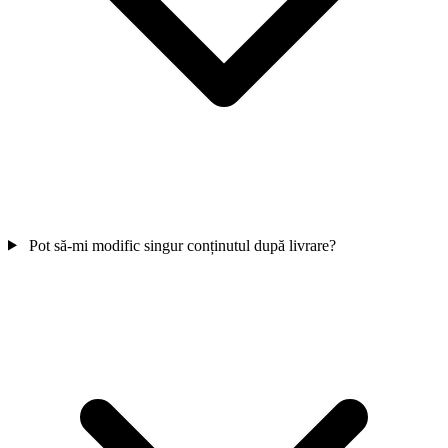
Observator
Notițe de pe teren
Observații și studii de caz din web design-ul local
Intră în observator
→
Pot să-mi modific singur conținutul după livrare?