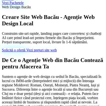
Vezi Pachetele
Web Design Bacău
Creare Site Web Bacău - Agenție Web
Design Local
Construim site-uri rapide, landing pages care convertesc și chatboți
AI care prind lead-uri pentru firmele din Bacău și împrejurimi.
Prețuri transparente, suport local, livrare în 1-6 săptămâni.
Solicită o ofertă
Vezi prețuri site web
De Ce o Agenție Web din Bacău Contează
pentru Afacerea Ta
Suntem o agenție de web design cu sediul în Bacău, specializată în
lucrul cu IMM-urile (întreprinderi mici și mijlocii) din întreaga
Creare Site Prezentare
regiune Moldovei: Roman, Onești, Moinești, Piatra Neamț, Iași și
Site-uri rapide, ușor de găsit pe Google
Suceava. Diferența între o agenție locală și una din București sau
Cluj nu e doar prețul (deși și aici contează) - e relația. Putem face
întâlniri fizice când proiectul cere, înțelegem piața locală, vorbim
Pachete & Prețuri
aceeași limbă de business și răspundem rapid când ai nevoie. La
Prețuri vizibile, fără surprize. Comparativ Landing / Landing+