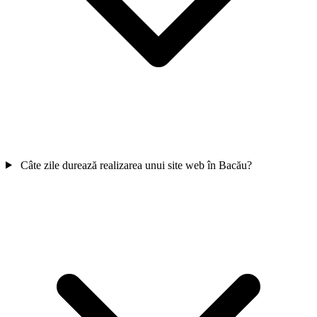
Școală auto Bacău cu chatbot AI
Câte zile durează realizarea unui site web în Bacău?
Mentenanță Site
Hosting, update-uri, modificări - 30-80 EUR/lună
Pachete
Vezi prețurile clare
Fanvora
Landing 300 EUR, Landing+ 450 EUR, Business 600-1000 EUR +
eCommerce Next.js + Stripe
add-on-uri