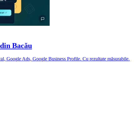
 din Bacău
ocal, Google Ads, Google Business Profile. Cu rezultate măsurabile.