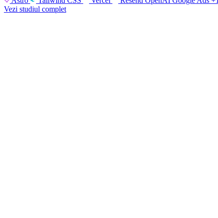
Astro
Tailwind CSS
Vercel
Resend
OpenAI
Google Ads
+
Vezi studiul complet
Creare Site Prezentare
Site-uri rapide, ușor de găsit pe Google
Pachete & Prețuri
Prețuri vizibile, fără surprize. Comparativ Landing / Landing+ 