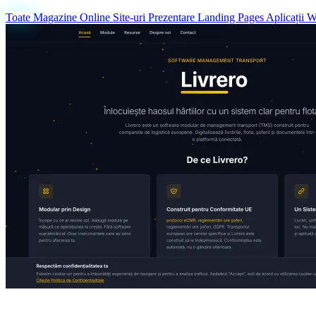
Toate
Magazine Online
Site-uri Prezentare
Landing Pages
Aplicații 
Creare Magazin Online
eCommerce cu plăți și inventar integrat
Mini-Audit Gratuit
Verificare site existent (viteză, SEO, mobile)