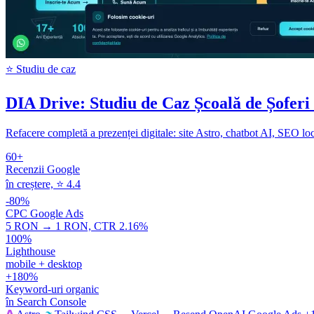
⭐ Studiu de caz
DIA Drive: Studiu de Caz Școală de Șoferi
Refacere completă a prezenței digitale: site Astro, chatbot AI, SEO l
60+
Recenzii Google
în creștere, ⭐ 4.4
-80%
CPC Google Ads
5 RON → 1 RON, CTR 2.16%
100%
Lighthouse
mobile + desktop
+180%
Keyword-uri organic
în Search Console