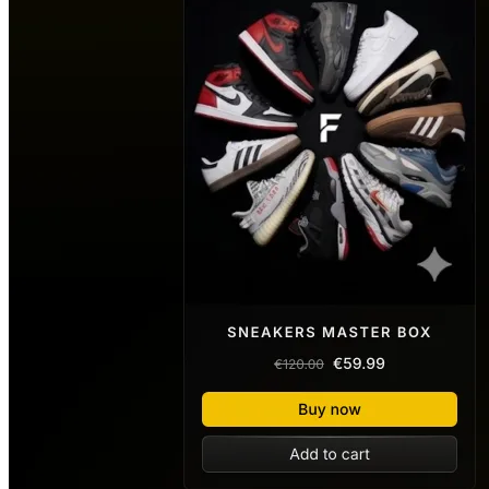
/ Business.
Creare Magazin Online
eCommerce cu plăți și inventar integrat
Mini-Audit Gratuit
Verificare site existent (viteză, SEO, mobile)