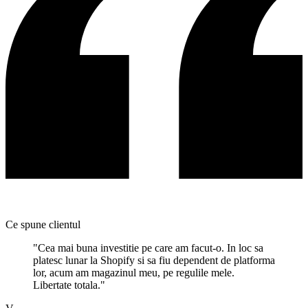
Shopify vs WooCommerce vs custom
Ce spune clientul
Promovare Google Ads
"Cea mai buna investitie pe care am facut-o. In loc sa
Apari în top când clienții te caută
platesc lunar la Shopify si sa fiu dependent de platforma
lor, acum am magazinul meu, pe regulile mele.
Libertate totala."
Cât Durează un Site
Timpi realiști pe tipuri de proiect