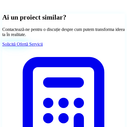
Toate proiectele
Vezi întregul portofoliu cu live preview
Ai un proiect similar?
Contactează-ne pentru o discuție despre cum putem transforma ideea
ta în realitate.
Solicită Ofertă
Servicii
Chatbot AI
Capturează lead-uri 24/7, chiar și când dormi
DIA Drive