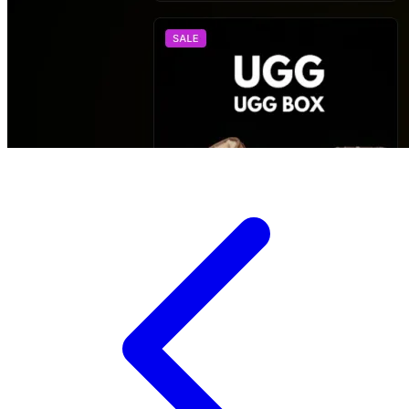
Ghiduri Detaliate
Creare Logo
Identitate vizuală pentru brandul tău