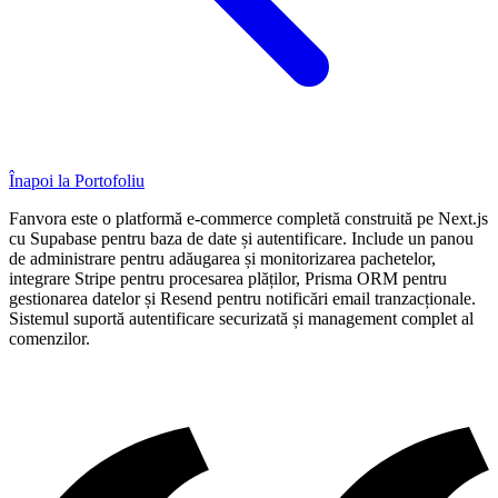
Prețuri Site IMM 2026
Buget pentru micro, mică, mijlocie
Înapoi la Portofoliu
Fanvora este o platformă e-commerce completă construită pe Next.js
cu Supabase pentru baza de date și autentificare. Include un panou
de administrare pentru adăugarea și monitorizarea pachetelor,
integrare Stripe pentru procesarea plăților, Prisma ORM pentru
gestionarea datelor și Resend pentru notificări email tranzacționale.
Sistemul suportă autentificare securizată și management complet al
Creare Bannere
comenzilor.
Bannere social media și ads, brand-consistent
Promovare
Cât Costă Magazin Online