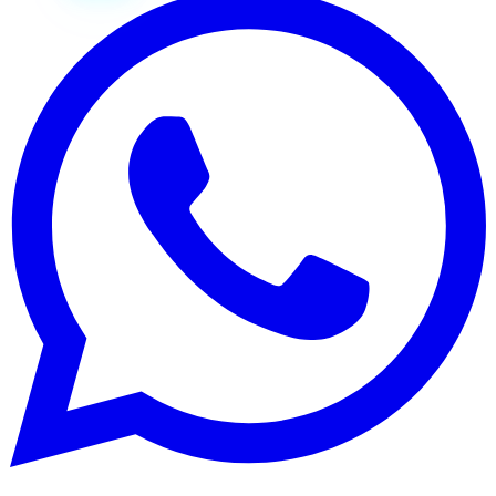
Vezi pachetele
→
ScoliDeSofer
Landing SaaS pentru școli auto