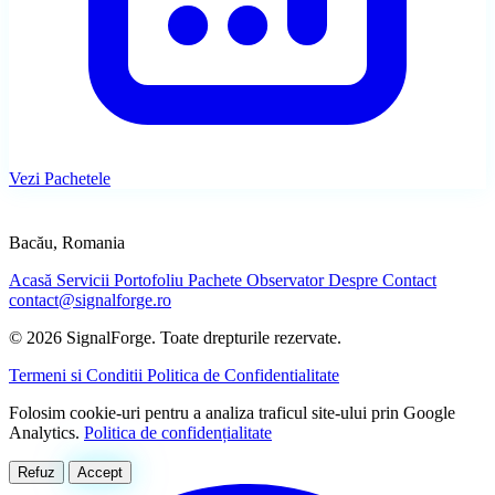
Școală auto Bacău cu chatbot AI
Vezi Pachetele
SIGNALFORGE
Bacău, Romania
Acasă
Servicii
Portofoliu
Pachete
Observator
Despre
Contact
contact@signalforge.ro
© 2026 SignalForge. Toate drepturile rezervate.
Mentenanță Site
Termeni si Conditii
Politica de Confidentialitate
Hosting, update-uri, modificări - 30-80 EUR/lună
Folosim cookie-uri pentru a analiza traficul site-ului prin Google
Pachete
Analytics.
Politica de confidențialitate
Vezi prețurile clare
Fanvora
Landing 300 EUR, Landing+ 450 EUR, Business 600-1000 EUR +
Refuz
Accept
eCommerce Next.js + Stripe
add-on-uri