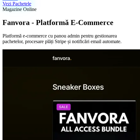
Vezi Pachetele
Magazine Online
Fanvora - Platformă E-Commerce
Platformă e-commerce cu panou admin pentru gestionarea
pachetelor, procesare plăți Stripe și notificări email automate.
Creare Site Prezentare
Site-uri rapide, ușor de găsit pe Google
Pachete & Prețuri
Prețuri vizibile, fără surprize. Comparativ Landing / Landing+