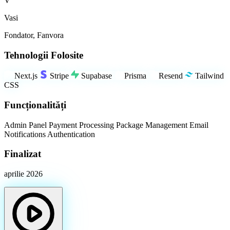
V
Vasi
Fondator, Fanvora
Tehnologii Folosite
Next.js
Stripe
Supabase
Prisma
Resend
Tailwind
CSS
Funcționalități
Admin Panel
Payment Processing
Package Management
Email
Notifications
Authentication
Finalizat
Promovare Facebook Ads
aprilie 2026
Ajungi la audiența relevantă pe social
WordPress vs Custom
Când alegi fiecare opțiune