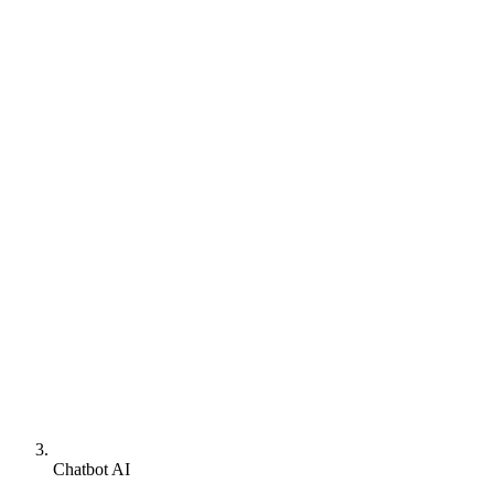
Creare Magazin Online
eCommerce cu plăți și inventar integrat
Mini-Audit Gratuit
Verificare site existent (viteză, SEO, mobile)
Chatbot AI