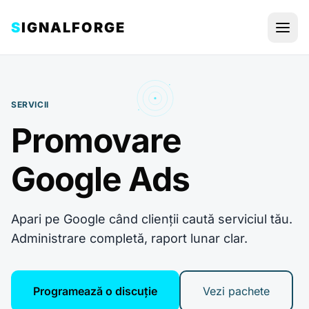
Sari la conținut
S
IGNALFORGE
SERVICII
Promovare
Google Ads
Apari pe Google când clienții caută serviciul tău.
Administrare completă, raport lunar clar.
Programează o discuție
Vezi pachete