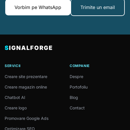
Vorbim pe WhatsApp
Trimite un email
S
IGNALFORGE
SERVICII
COMPANIE
Creare site prezentare
Despre
Creare magazin online
Portofoliu
Chatbot AI
Blog
Creare logo
Contact
Promovare Google Ads
Optimizare SEO