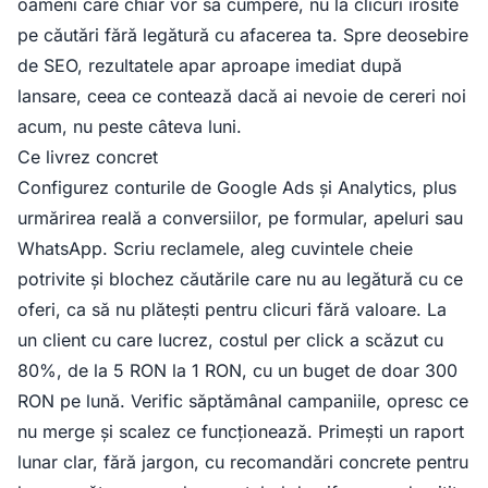
oameni care chiar vor să cumpere, nu la clicuri irosite
pe căutări fără legătură cu afacerea ta. Spre deosebire
de SEO, rezultatele apar aproape imediat după
lansare, ceea ce contează dacă ai nevoie de cereri noi
acum, nu peste câteva luni.
Ce livrez concret
Configurez conturile de Google Ads și Analytics, plus
urmărirea reală a conversiilor, pe formular, apeluri sau
WhatsApp. Scriu reclamele, aleg cuvintele cheie
potrivite și blochez căutările care nu au legătură cu ce
oferi, ca să nu plătești pentru clicuri fără valoare. La
un client cu care lucrez, costul per click a scăzut cu
80%, de la 5 RON la 1 RON, cu un buget de doar 300
RON pe lună. Verific săptămânal campaniile, opresc ce
nu merge și scalez ce funcționează. Primești un raport
lunar clar, fără jargon, cu recomandări concrete pentru