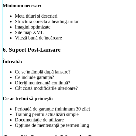
Ghiduri Detaliate
Minimum necesar:
Meta titluri și descrieri
Structură corectă a heading-urilor
Imagini optimizate
Site map XML
Viteză bună de încărcare
6. Suport Post-Lansare
Întreabă:
Ce se întâmplă după lansare?
Ce include garanția?
Oferiți mentenanță continuă?
Cât costă modificările ulterioare?
Ce ar trebui să primești:
Perioadă de garanție (minimum 30 zile)
Training pentru actualizări simple
Documentație de utilizare
Opțiune de mentenanță pe termen lung