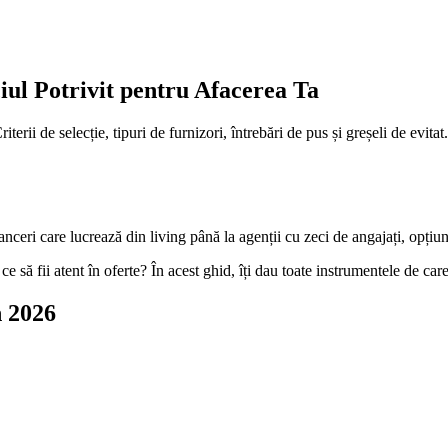
ul Potrivit pentru Afacerea Ta
ii de selecție, tipuri de furnizori, întrebări de pus și greșeli de evitat.
ceri care lucrează din living până la agenții cu zeci de angajați, opțiun
să fii atent în oferte? În acest ghid, îți dau toate instrumentele de car
n 2026