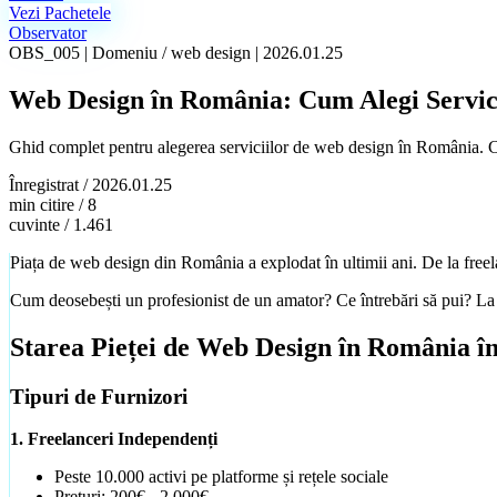
Vezi Pachetele
Observator
OBS_005
|
Domeniu /
web design
|
2026.01.25
Web Design în România: Cum Alegi Servici
Ghid complet pentru alegerea serviciilor de web design în România. Criter
Înregistrat /
2026.01.25
min citire /
8
cuvinte /
1.461
Piața de web design din România a explodat în ultimii ani. De la freelan
Cum deosebești un profesionist de un amator? Ce întrebări să pui? La ce 
Starea Pieței de Web Design în România î
Tipuri de Furnizori
1. Freelanceri Independenți
Peste 10.000 activi pe platforme și rețele sociale
Prețuri: 200€ - 2.000€