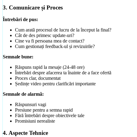
3. Comunicare și Proces
Întrebări de pus:
Cum arată procesul de lucru de la început la final?
Cât de des primesc update-uri?
Cine va fi persoana mea de contact?
Cum gestionați feedback-ul și revizuirile?
Semnale bune:
Răspuns rapid la mesaje (24-48 ore)
Întrebări despre afacerea ta înainte de a face ofertă
Proces clar, documentat
Ședințe video pentru clarificări importante
Semnale de alarmă:
Răspunsuri vagi
Presiune pentru a semna rapid
Fără întrebări despre obiectivele tale
Promisiuni nerealiste
4. Aspecte Tehnice