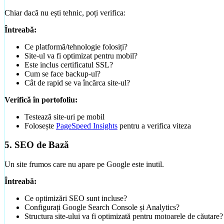
Chiar dacă nu ești tehnic, poți verifica:
Întreabă:
Ce platformă/tehnologie folosiți?
Site-ul va fi optimizat pentru mobil?
Este inclus certificatul SSL?
Cum se face backup-ul?
Cât de rapid se va încărca site-ul?
Verifică în portofoliu:
Testează site-uri pe mobil
Folosește
PageSpeed Insights
pentru a verifica viteza
5. SEO de Bază
Un site frumos care nu apare pe Google este inutil.
Creare Magazin Online
eCommerce cu plăți și inventar integrat
Întreabă:
Ce optimizări SEO sunt incluse?
Mini-Audit Gratuit
Configurați Google Search Console și Analytics?
Verificare site existent (viteză, SEO, mobile)
Structura site-ului va fi optimizată pentru motoarele de căutare?