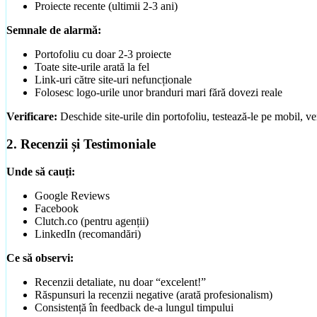
Proiecte recente (ultimii 2-3 ani)
Semnale de alarmă:
Portofoliu cu doar 2-3 proiecte
Toate site-urile arată la fel
Link-uri către site-uri nefuncționale
Folosesc logo-urile unor branduri mari fără dovezi reale
Verificare:
Deschide site-urile din portofoliu, testează-le pe mobil, ver
2. Recenzii și Testimoniale
Unde să cauți:
Google Reviews
Facebook
Clutch.co (pentru agenții)
LinkedIn (recomandări)
Ce să observi:
Recenzii detaliate, nu doar “excelent!”
Răspunsuri la recenzii negative (arată profesionalism)
Consistență în feedback de-a lungul timpului