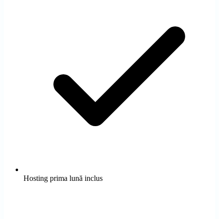
Școală auto Bacău cu chatbot AI
Mentenanță Site
Hosting, update-uri, modificări - 30-80 EUR/lună
Hosting prima lună inclus
Pachete
Vezi prețurile clare
Fanvora
Landing 300 EUR, Landing+ 450 EUR, Business 600-1000 EUR +
eCommerce Next.js + Stripe
add-on-uri