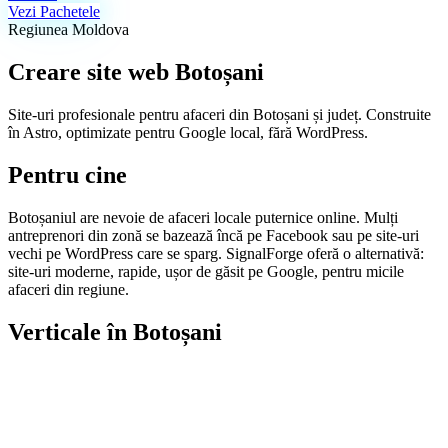
Vezi Pachetele
Regiunea Moldova
Creare site web Botoșani
Site-uri profesionale pentru afaceri din Botoșani și județ. Construite
în Astro, optimizate pentru Google local, fără WordPress.
Pentru cine
Botoșaniul are nevoie de afaceri locale puternice online. Mulți
antreprenori din zonă se bazează încă pe Facebook sau pe site-uri
vechi pe WordPress care se sparg. SignalForge oferă o alternativă:
site-uri moderne, rapide, ușor de găsit pe Google, pentru micile
afaceri din regiune.
Verticale în Botoșani
Creare Site Prezentare
Site-uri rapide, ușor de găsit pe Google
Pachete & Prețuri
Prețuri vizibile, fără surprize. Comparativ Landing / Landing+