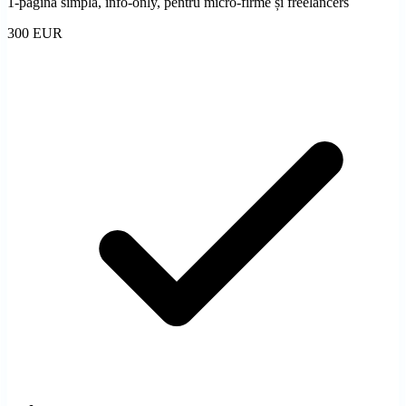
1-pagină simplă, info-only, pentru micro-firme și freelancers
300 EUR
Promovare Facebook Ads
Ajungi la audiența relevantă pe social
WordPress vs Custom
Când alegi fiecare opțiune