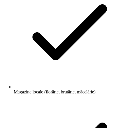
/ Business.
Magazine locale (florărie, brutărie, măcelărie)
Creare Magazin Online
eCommerce cu plăți și inventar integrat
Mini-Audit Gratuit
Verificare site existent (viteză, SEO, mobile)