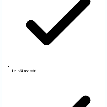
Observator
Notițe de pe teren
Observații și studii de caz din web design-ul local
Intră în observator
→
1 rundă revizuiri