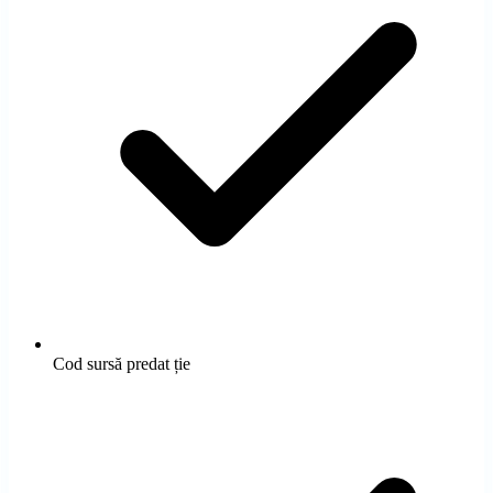
Vezi pachetele
→
Cod sursă predat ție
ScoliDeSofer
Landing SaaS pentru școli auto