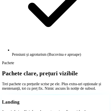
Shopify vs WooCommerce vs custom
Pensiuni și agroturism (Bucovina e aproape)
Pachete
Pachete clare, prețuri vizibile
Trei pachete cu prețurile scrise pe ele. Plus extra-uri opționale și
Promovare Google Ads
mentenanță, tot cu preț fix. Nimic ascuns în notițe de subsol.
Apari în top când clienții te caută
Landing
Cât Durează un Site
Timpi realiști pe tipuri de proiect