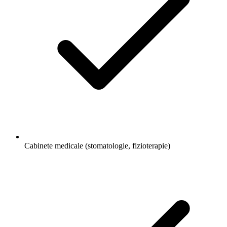
Ghiduri Detaliate
Cabinete medicale (stomatologie, fizioterapie)
Creare Logo
Identitate vizuală pentru brandul tău