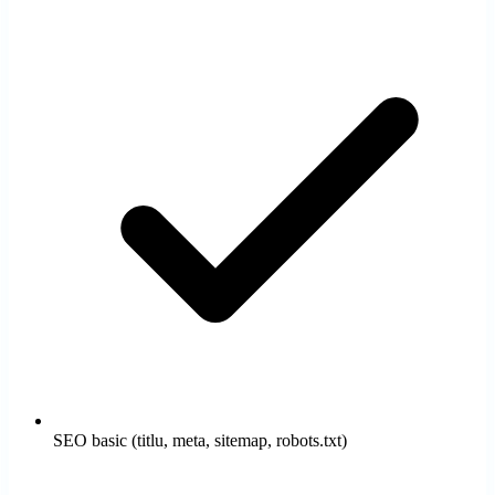
Toate proiectele
Vezi întregul portofoliu cu live preview
Chatbot AI
Capturează lead-uri 24/7, chiar și când dormi
SEO basic (titlu, meta, sitemap, robots.txt)
DIA Drive