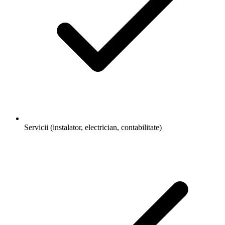
Prețuri Site IMM 2026
Buget pentru micro, mică, mijlocie
Servicii (instalator, electrician, contabilitate)
Creare Bannere
Bannere social media și ads, brand-consistent
Promovare
Cât Costă Magazin Online