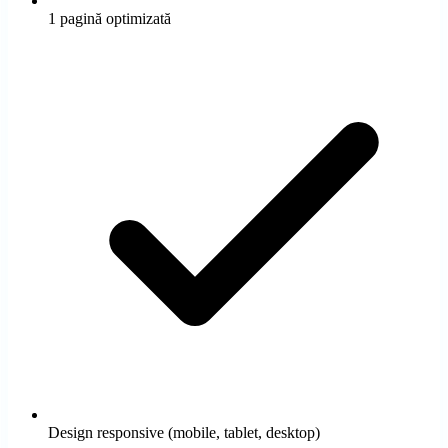
1 pagină optimizată
Cazuri de Succes
Optimizare SEO
Crești organic în Google fără să plătești click
Suport & AI
Design responsive (mobile, tablet, desktop)